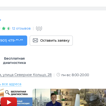
12 отзывов
901) 479-00-83
(901) 479-**-**
Оставить заявку
Бесплатная
диагностика
, улица Северное Кольцо, 28
пн-вс 8:00-20:00
ь все адреса