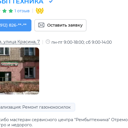
БЫТТЕХНИКА
1 отзыв
912) 826-92-50
912) 826-**-**
Оставить заявку
, улица Красина, 7
пн-пт 9:00-18:00; сб 9:00-14:00
ализация: Ремонт газонокосилок
сибо мастерам сервисного центра "Рембыттехника" Отремо
тро и недорого.