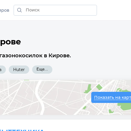
иров
ирове
газонокосилок в Кирове.
a
Huter
Еще...
Показать на кар