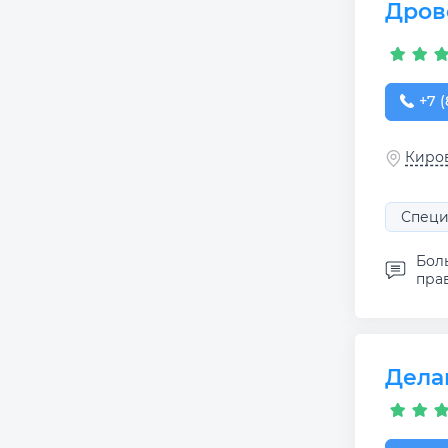
Дров
+7 (
+7 (
Киров
Специ
Бол
прав
Дела