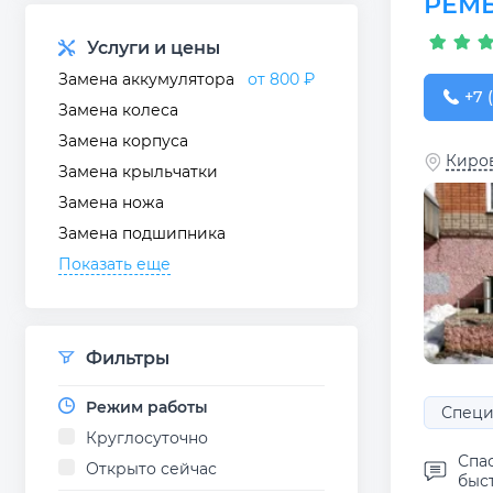
РЕМ
Услуги и цены
Замена аккумулятора
от 800 ₽
+7 (
+7 (
Замена колеса
Замена корпуса
Киров
Замена крыльчатки
Замена ножа
Замена подшипника
Показать еще
Фильтры
Режим работы
Специ
Круглосуточно
Спа
Открыто сейчас
быс