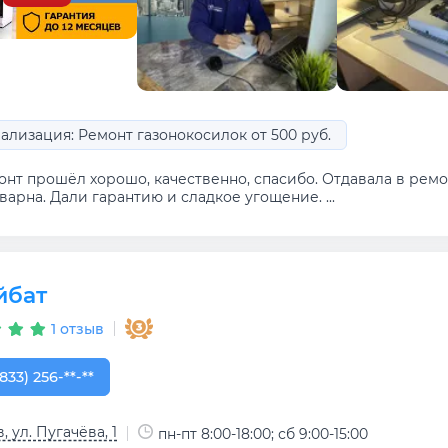
ализация: Ремонт газонокосилок от 500 руб.
онт прошёл хорошо, качественно, спасибо. Отдавала в ремо
варна. Дали гарантию и сладкое угощение. ...
йбат
1 отзыв
833) 256-35-63
833) 256-**-**
, ул. Пугачёва, 1
пн-пт 8:00-18:00; сб 9:00-15:00