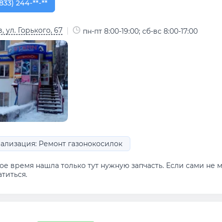
833) 244-10-25
833) 244-**-**
, ул. Горького, 67
пн-пт 8:00-19:00; сб-вс 8:00-17:00
ализация: Ремонт газонокосилок
ое время нашла только тут нужную запчасть. Если сами не 
титься.