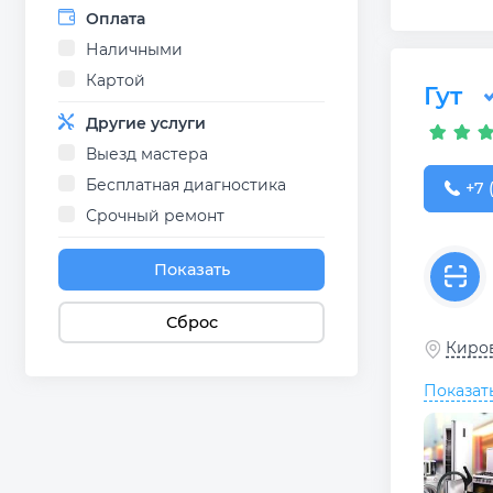
Оплата
Наличными
Картой
Гут
Другие услуги
Выезд мастера
Бесплатная диагностика
+7 (
+7 
Срочный ремонт
Показать
Сброс
Киров
Показат