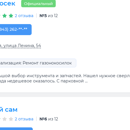
осек
Официальный
2 отзыва
№5
из 12
843) 262-01-01
843) 262-**-**
, улица Ленина, 54
ализация: Ремонт газонокосилок
ьшой выбор инструмента и запчастей. Нашел нужное сверло
да недешевое оказалось. С парковкой ...
й сам
2 отзыва
№6
из 12