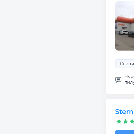
Специ
Нуж
пил
Ster