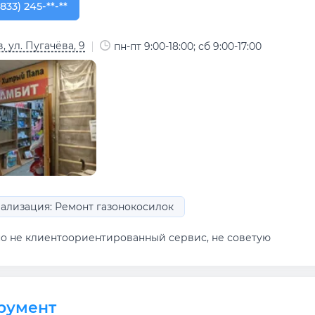
833) 245-08-33
(833) 245-**-**
, ул. Пугачёва, 9
пн-пт 9:00-18:00; сб 9:00-17:00
ализация: Ремонт газонокосилок
но не клиентоориентированный сервис, не советую
румент