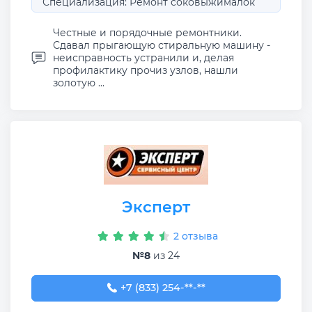
Специализация: Ремонт соковыжималок
Честные и порядочные ремонтники.
Сдавал прыгающую стиральную машину -
неисправность устранили и, делая
профилактику прочиз узлов, нашли
золотую ...
Эксперт
2 отзыва
№8
из 24
+7 (833) 254-05-97
+7 (833) 254-**-**