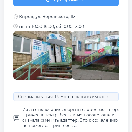
+7 (833) 244-78-70
+7 (833) 244-**-**
Киров, ул. Воровского, 113
пн-пт 10:00-19:00; сб 10:00-15:00
Специализация: Ремонт соковыжималок
Из-за отключения энергии сгорел монитор.
Принес в центр, бесплатно посоветовали
сначала сменить адаптер. Это к сожалению
не помогло. Пришлось ...