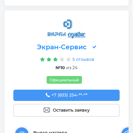
Экран-Сервис
5 отзывов
№10
из 24
Официальный
+7 (833) 254-21-01
+7 (833) 254-**-**
Оставить заявку
Выезд мастера