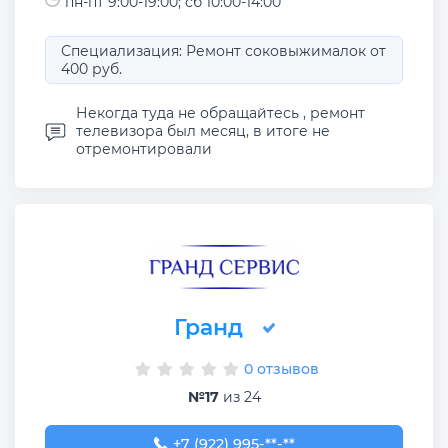
пн-пт 9:00-19:00; сб 10:00-14:00
Специализация: Ремонт соковыжималок от
400 руб.
Некогда туда не обращайтесь , ремонт
телевизора был месяц, в итоге не
отремонтировали
Гранд
0 отзывов
№17
из 24
+7 (922) 995-88-12
+7 (922) 995-**-**