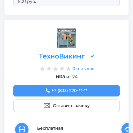
500 руб.
ТехноВикинг
0 отзывов
№18
из 24
+7 (833) 220-58-73
+7 (833) 220-**-**
Оставить заявку
Бесплатная