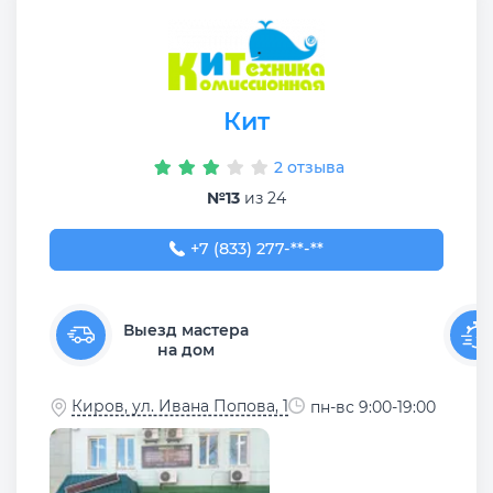
Кит
2 отзыва
№13
из 24
+7 (833) 277-76-06
+7 (833) 277-**-**
Выезд мастера
на дом
Киров, ул. Ивана Попова, 1
пн-вс 9:00-19:00