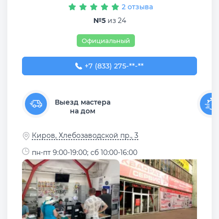
2 отзыва
№5
из 24
Официальный
+7 (833) 275-45-55
+7 (833) 275-**-**
Выезд мастера
на дом
Киров, Хлебозаводской пр., 3
пн-пт 9:00-19:00; сб 10:00-16:00