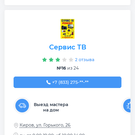
Сервис ТВ
2 отзыва
№16
из 24
+7 (833) 275-33-21
+7 (833) 275-**-**
Выезд мастера
на дом
Киров, ул. Горького, 26