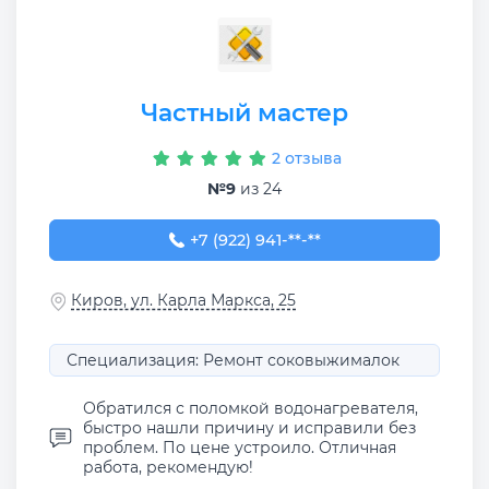
Частный мастер
2 отзыва
№9
из 24
+7 (922) 941-42-05
+7 (922) 941-**-**
Киров, ул. Карла Маркса, 25
Специализация: Ремонт соковыжималок
Обратился с поломкой водонагревателя,
быстро нашли причину и исправили без
проблем. По цене устроило. Отличная
работа, рекомендую!