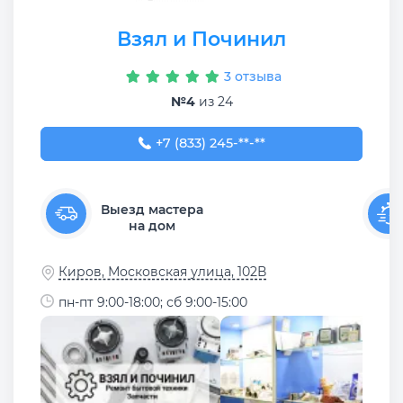
Взял и Починил
3 отзыва
№4
из 24
+7 (833) 245-29-04
+7 (833) 245-**-**
Выезд мастера
на дом
Киров, Московская улица, 102В
пн-пт 9:00-18:00; сб 9:00-15:00