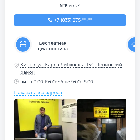
№6
из 24
+7 (833) 275-56-76
+7 (833) 275-**-**
Бесплатная
диагностика
Киров, ул. Карла Либкнехта, 154, Ленинский
район
пн-пт 9:00-19:00; сб-вс 9:00-18:00
Показать все адреса