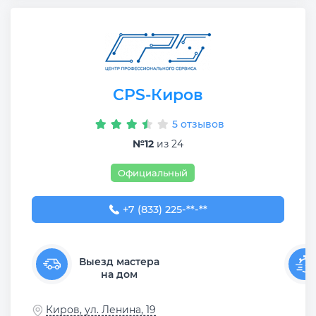
CPS-Киров
5 отзывов
№12
из 24
Официальный
+7 (833) 225-55-91
+7 (833) 225-**-**
Выезд мастера
на дом
Киров, ул. Ленина, 19