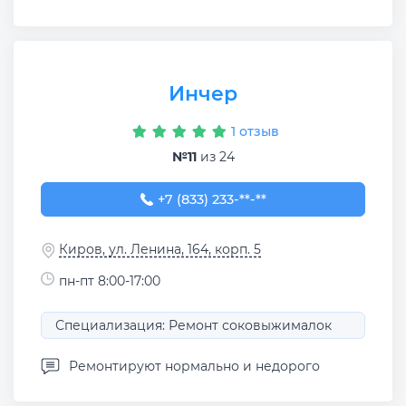
Инчер
1 отзыв
№11
из 24
+7 (833) 233-08-53
+7 (833) 233-**-**
Киров, ул. Ленина, 164, корп. 5
пн-пт 8:00-17:00
Специализация: Ремонт соковыжималок
Ремонтируют нормально и недорого