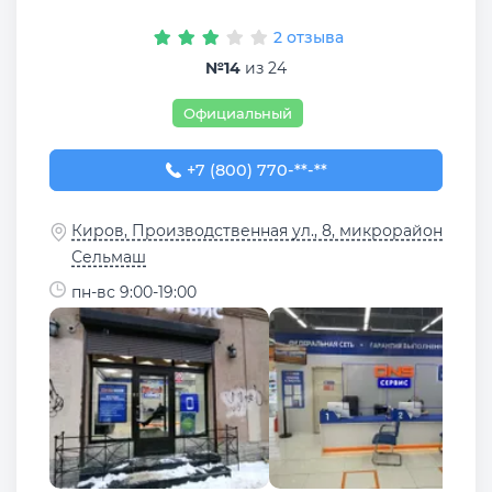
2 отзыва
№14
из 24
Официальный
+7 (800) 770-78-88
+7 (800) 770-**-**
Киров, Производственная ул., 8, микрорайон
Сельмаш
пн-вс 9:00-19:00