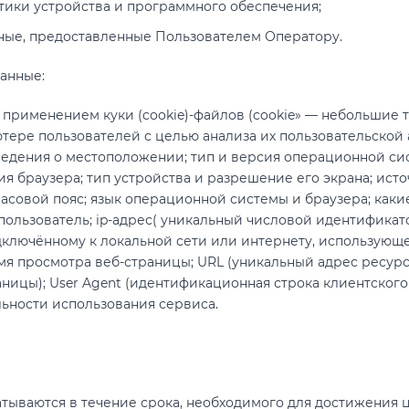
тики устройства и программного обеспечения;
ные, предоставленные Пользователем Оператору.
анные:
 применением куки (cookie)-файлов (cookie» — небольшие 
ере пользователей с целью анализа их пользовательской 
сведения о местоположении; тип и версия операционной си
я браузера; тип устройства и разрешение его экрана; исто
часовой пояс; язык операционной системы и браузера; каки
пользователь; ip-адрес( уникальный числовой идентификат
дключённому к локальной сети или интернету, использующ
мя просмотра веб-страницы; URL (уникальный адрес ресурса 
ницы); User Agent (идентификационная строка клиентского
ьности использования сервиса.
ываются в течение срока, необходимого для достижения ц