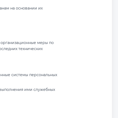
анам на основании их
и организационные меры по
оследних технических
онные системы персональных
 выполнения ими служебных