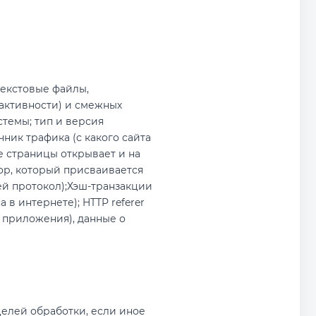
текстовые файлы,
активности) и смежных
стемы; тип и версия
чник трафика (с какого сайта
е страницы открывает и на
ор, который присваивается
ей протокол);Хэш-транзакции
в интернете); HTTP referer
 приложения), данные о
елей обработки, если иное