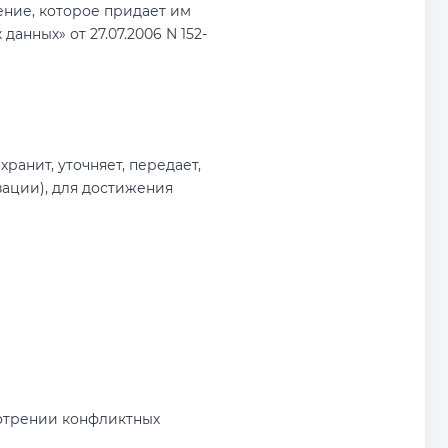
чение, которое придает им
нных» от 27.07.2006 N 152-
ранит, уточняет, передает,
зации), для достижения
мотрении конфликтных