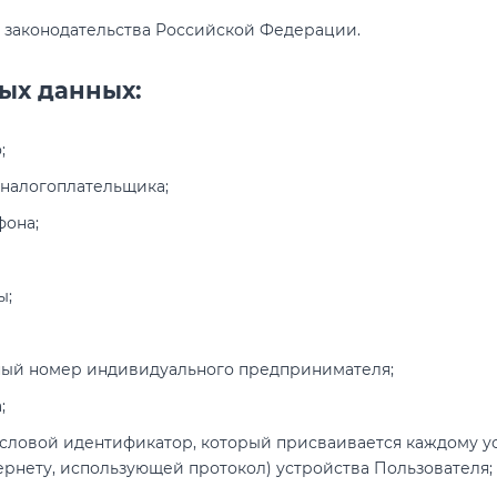
 законодательства Российской Федерации.
ых данных:
;
налогоплательщика;
фона;
ы;
ный номер индивидуального предпринимателя;
;
исловой идентификатор, который присваивается каждому у
ернету, использующей протокол) устройства Пользователя;