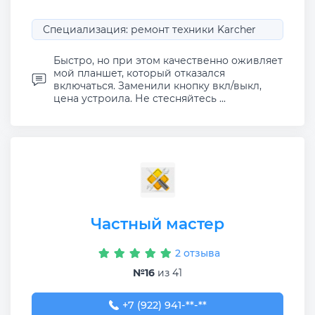
Специализация: ремонт техники Karcher
Быстро, но при этом качественно оживляет
мой планшет, который отказался
включаться. Заменили кнопку вкл/выкл,
цена устроила. Не стесняйтесь ...
Частный мастер
2 отзыва
№16
из 41
+7 (922) 941-42-05
+7 (922) 941-**-**