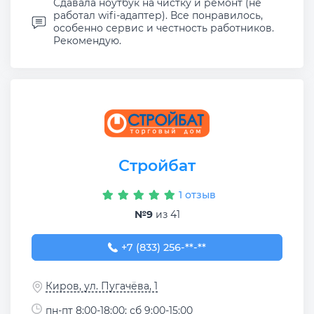
Сдавала ноутбук на чистку и ремонт (не
работал wifi-адаптер). Все понравилось,
особенно сервис и честность работников.
Рекомендую.
Стройбат
1 отзыв
№9
из 41
+7 (833) 256-35-63
+7 (833) 256-**-**
Киров, ул. Пугачёва, 1
пн-пт 8:00-18:00; сб 9:00-15:00