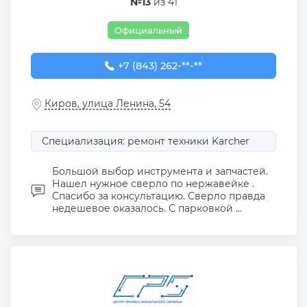
№13
из 41
Официальный
+7 (843) 262-01-01
+7 (843) 262-**-**
Киров, улица Ленина, 54
Специализация: ремонт техники Karcher
Большой выбор инструмента и запчастей.
Нашел нужное сверло по нержавейке .
Спасибо за консультацию. Сверло правда
недешевое оказалось. С парковкой ...