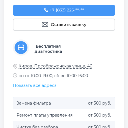
+7 (833) 225-62-55
+7 (833) 225-**-**
Оставить заявку
Бесплатная
диагностика
Киров, Преображенская улица, 46
пн-пт 10:00-19:00; сб-вс 10:00-16:00
Показать все адреса
Замена фильтра
от 500 руб.
Ремонт платы управления
от 500 руб.
Чистка без разбора
от 500 руб.