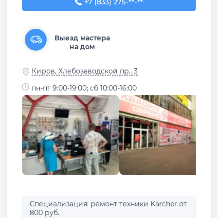
+7 (833) 275-45-55
+7 (833) 275-**-**
Выезд мастера
на дом
Киров, Хлебозаводской пр., 3
пн-пт 9:00-19:00; сб 10:00-16:00
Специализация: ремонт техники Karcher от
800 руб.