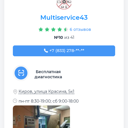
Multiservice43
6 отзывов
№10
из 41
+7 (833) 278-26-49
+7 (833) 278-**-**
Бесплатная
диагностика
Киров, улица Красина, 5к1
пн-пт 8:30-19:00; сб 9:00-18:00