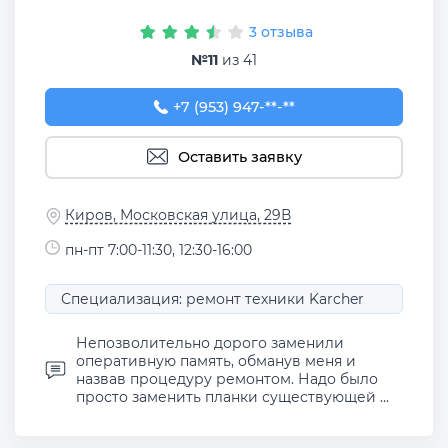
3 отзыва
№11
из 41
+7 (953) 947-05-39
+7 (953) 947-**-**
Оставить заявку
Киров, Московская улица, 29В
пн-пт 7:00-11:30, 12:30-16:00
Специализация: ремонт техники Karcher
Непозволительно дорого заменили
оперативную память, обманув меня и
назвав процедуру ремонтом. Надо было
просто заменить планки существующей ...