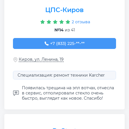
ЦПС-Киров
2 отзыва
№14
из 41
+7 (833) 225-55-91
+7 (833) 225-**-**
Киров, ул. Ленина, 19
Специализация: ремонт техники Karcher
Появилась трещина на эпл вотчах, отнесла
в сервис, отполировали стекло очень
быстро, выглядит как новое. Спасибо!