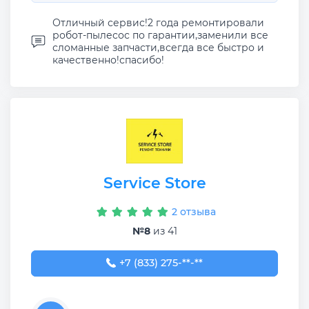
Отличный сервис!2 года ремонтировали
робот-пылесос по гарантии,заменили все
сломанные запчасти,всегда все быстро и
качественно!спасибо!
Service Store
2 отзыва
№8
из 41
+7 (833) 275-56-76
+7 (833) 275-**-**