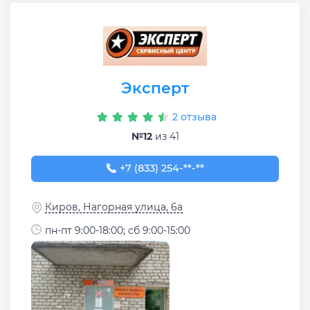
Эксперт
2 отзыва
№12
из 41
+7 (833) 254-05-97
+7 (833) 254-**-**
Киров, Нагорная улица, 6а
пн-пт 9:00-18:00; сб 9:00-15:00