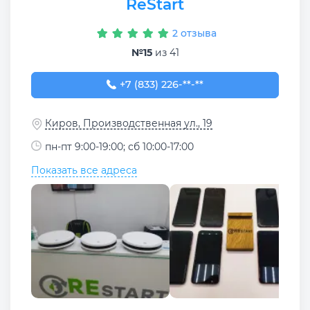
ReStart
2 отзыва
№15
из 41
+7 (833) 226-62-20
+7 (833) 226-**-**
Киров, Производственная ул., 19
пн-пт 9:00-19:00; сб 10:00-17:00
Показать все адреса