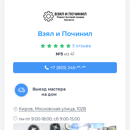
Взял и Починил
3 отзыва
№5
из 41
+7 (833) 245-29-04
+7 (833) 245-**-**
Выезд мастера
на дом
Киров, Московская улица, 102В
пн-пт 9:00-18:00; сб 9:00-15:00