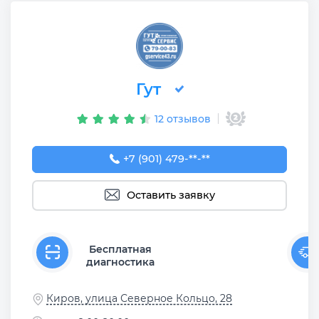
Гут
12 отзывов
+7 (901) 479-00-83
+7 (901) 479-**-**
Оставить заявку
Бесплатная
диагностика
Киров, улица Северное Кольцо, 28