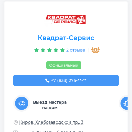
Квадрат-Сервис
2 отзыва
Официальный
+7 (833) 275-45-55
+7 (833) 275-**-**
Выезд мастера
на дом
Киров, Хлебозаводской пр., 3