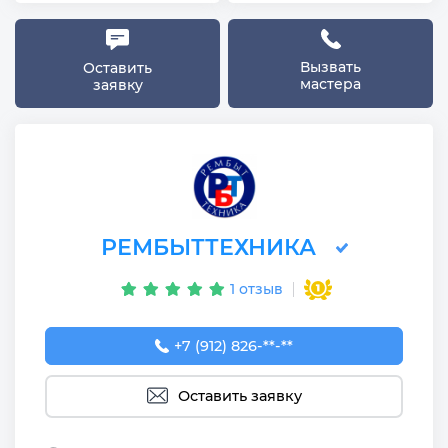
Вызвать
Оставить
мастера
заявку
РЕМБЫТТЕХНИКА
1 отзыв
+7 (912) 826-92-50
+7 (912) 826-**-**
Оставить заявку