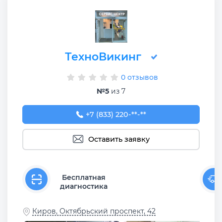
ТехноВикинг
0 отзывов
№5
из 7
+7 (833) 220-58-73
+7 (833) 220-**-**
Оставить заявку
Бесплатная
диагностика
Киров, Октябрьский проспект, 42