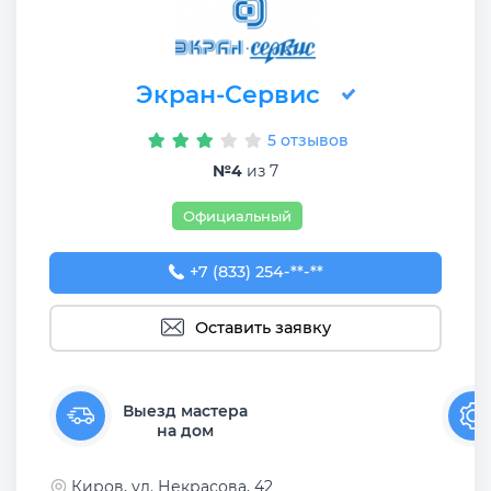
Экран-Сервис
5 отзывов
№4
из 7
Официальный
+7 (833) 254-21-01
+7 (833) 254-**-**
Оставить заявку
Выезд мастера
на дом
Киров, ул. Некрасова, 42