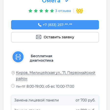
Омега
3 отзыва
+7 (833) 257-95-05
+7 (833) 257-**-**
Оставить заявку
Бесплатная
диагностика
Киров, Милицейская ул., 71, Первомайский
район
пн-пт 8:00-19:00; сб-вс 10:00-17:00
Замена лицевой панели
от 700 руб.