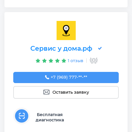
Сервис у дома.рф
1 отзыв
+7 (969) 777-50-55
+7 (969) 777-**-**
Оставить заявку
Бесплатная
диагностика