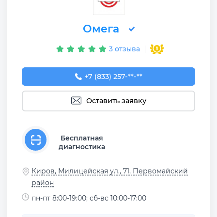
Омега
3 отзыва
+7 (833) 257-95-05
+7 (833) 257-**-**
Оставить заявку
Бесплатная
диагностика
Киров, Милицейская ул., 71, Первомайский
район
пн-пт 8:00-19:00; сб-вс 10:00-17:00