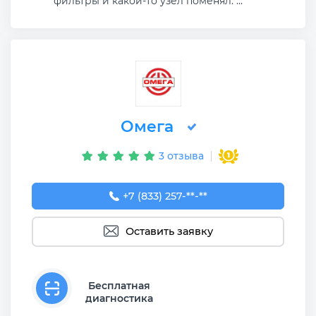
фильтры и какой-то узел поменял. ...
Омега
3 отзыва
+7 (833) 257-95-05
+7 (833) 257-**-**
Оставить заявку
Бесплатная
диагностика